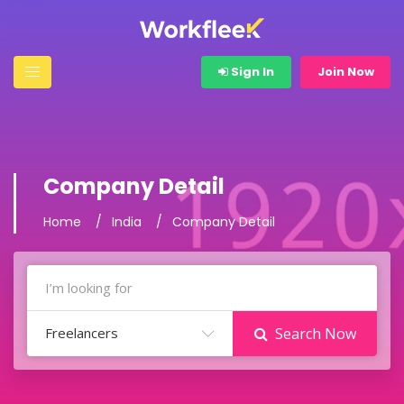
Sign In
Join Now
Company Detail
Home
India
Company Detail
Freelancers
Search Now